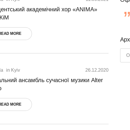
дентський академічний хор «ANIMA»
КіМ
READ MORE
Арх
da
in
Kyiv
26.12.2020
льний ансамбль сучасної музики Alter
o
READ MORE