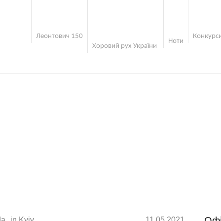
Леонтович 150
Конкурси
Ноти
Хоровий рух України
КАТЕГОРІЯ:
KYIV
Офі
da
in
Kyiv
11.05.2021