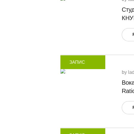
Сту
КНУ
ЗАПИС
by
la
Вока
Rati